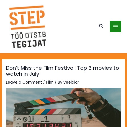
Skip
MAI
to
MEN
content
Search
Don’t Miss the Film Festival: Top 3 movies to
watch in July
Leave a Comment
/
Film
/ By
veebilar