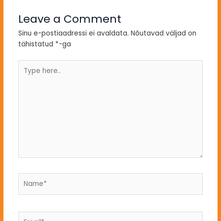
Leave a Comment
Sinu e-postiaadressi ei avaldata.
Nõutavad väljad on
tähistatud
*
-ga
Type
here..
Name*
Email*